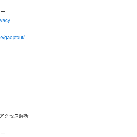
シー
ivacy
ge/gaoptout/
」
アクセス解析
シー